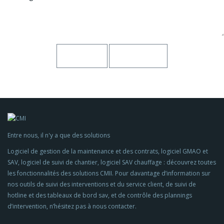
Entre nous, il n'y a que des solutions
Logiciel de gestion de la maintenance et des contrats, logiciel GMAO et
SAV, logiciel de suivi de chantier, logiciel SAV chauffage : découvrez toutes
les fonctionnalités des solutions CMII. Pour davantage d’information sur
nos outils de suivi des interventions et du service client, de suivi de
hotline et des tableaux de bord sav, et de contrôle des plannings
d’intervention, n’hésitez pas à nous contacter.