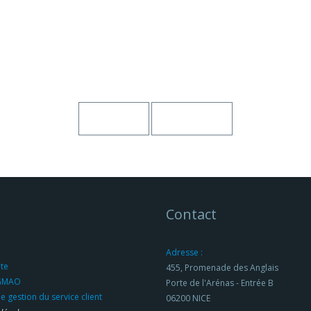
Contact
Adresse :
ite
455, Promenade des Anglais
 GMAO
Porte de l'Arénas - Entrée B
de gestion du service client
06200 NICE