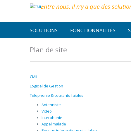
Entre nous, il n'y a que des solutio
SOLUTIONS
FONCTIONNALITÉS
S
Plan de site
CMII
Logiciel de Gestion
Telephonie & courants faibles
Antenniste
Video
Interphonie
Appel malade
Réseau informatique et cablage