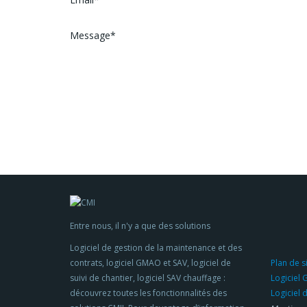
Entre nous, il n'y a que des solutions
Logiciel de gestion de la maintenance et des
contrats, logiciel GMAO et SAV, logiciel de
Plan de s
suivi de chantier, logiciel SAV chauffage :
Logiciel
découvrez toutes les fonctionnalités des
Logiciel 