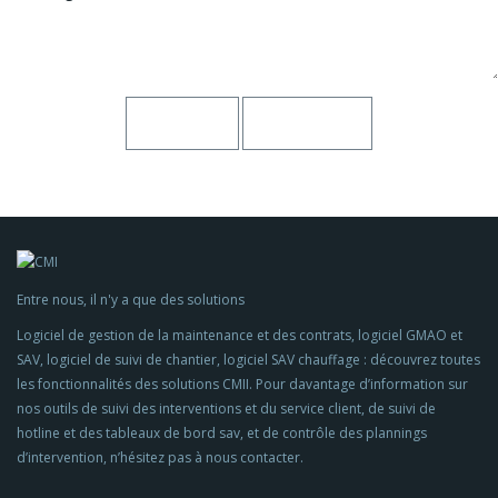
Entre nous, il n'y a que des solutions
Logiciel de gestion de la maintenance et des contrats, logiciel GMAO et
SAV, logiciel de suivi de chantier, logiciel SAV chauffage : découvrez toutes
les fonctionnalités des solutions CMII. Pour davantage d’information sur
nos outils de suivi des interventions et du service client, de suivi de
hotline et des tableaux de bord sav, et de contrôle des plannings
d’intervention, n’hésitez pas à nous contacter.