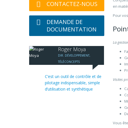
Conçues 
CONTACTEZ-NOUS
en matiè
Pour vos
DEMANDE DE
Point
DOCUMENTATION
La gestio
Roger Moya
Fa
DIR. DÉVELOPPEMENT,
Ge
TÉLÉCONCEPTS
Im
P
C’est un outil de contrôle et de
Visites pr
pilotage indispensable, simple
Ca
d’utilisation et synthétique
Co
Mi
Ge
De
Vous ête