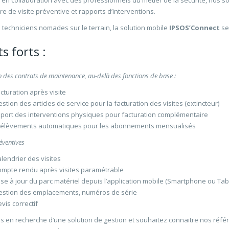
en collaboration avec des professionnels du métier de la sécurité, nos s
re de visite préventive et rapports d’interventions.
 techniciens nomades sur le terrain, la solution mobile
IPSOS’Connect
ser
s forts :
n des contrats de maintenance, au-delà des fonctions de base :
cturation après visite
stion des articles de service pour la facturation des visites (extincteur)
port des interventions physiques pour facturation complémentaire
rélèvements automatiques pour les abonnements mensualisés
éventives
lendrier des visites
mpte rendu après visites paramétrable
se à jour du parc matériel depuis l’application mobile (Smartphone ou Tabl
stion des emplacements, numéros de série
vis correctif
s en recherche d’une solution de gestion et souhaitez connaitre nos référ