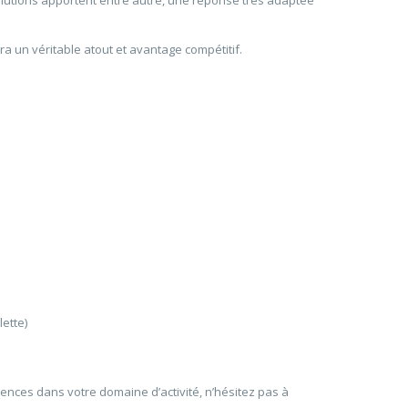
olutions apportent entre autre, une réponse très adaptée
a un véritable atout et avantage compétitif.
ette)
ences dans votre domaine d’activité, n’hésitez pas à