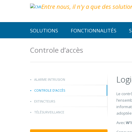
Entre nous, il n'y a que des solutio
SOLUTIONS
FONCTIONNALITÉS
S
Controle d’accès
Logi
ALARME INTRUSION
CONTROLE D’ACCÈS
Le contr
l’ensemb
EXTINCTEURS
informat
TÉLÉSURVEILLANCE
adoptées
Avec
W’