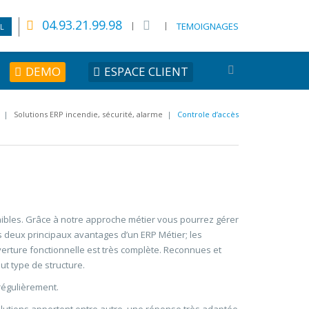
04.93.21.99.98
TEMOIGNAGES
L
DEMO
ESPACE CLIENT
|
Solutions ERP incendie, sécurité, alarme
|
Controle d’accès
 faibles. Grâce à notre approche métier vous pourrez gérer
 deux principaux avantages d’un ERP Métier; les
verture fonctionnelle est très complète. Reconnues et
ut type de structure.
 régulièrement.