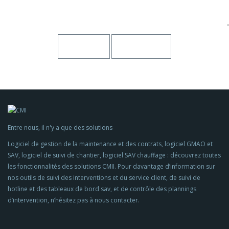
Entre nous, il n'y a que des solutions
Logiciel de gestion de la maintenance et des contrats, logiciel GMAO et
SAV, logiciel de suivi de chantier, logiciel SAV chauffage : découvrez toutes
les fonctionnalités des solutions CMII. Pour davantage d’information sur
nos outils de suivi des interventions et du service client, de suivi de
hotline et des tableaux de bord sav, et de contrôle des plannings
d’intervention, n’hésitez pas à nous contacter.