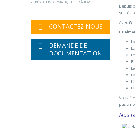
RÉSEAU INFORMATIQUE ET CÂBLAGE
Depuis p
succès p
Avec
W’
CONTACTEZ-NOUS
Ils aime
La
DEMANDE DE
La
DOCUMENTATION
Le
Ra
La
La
L’
Bl
Vous ête
pas à no
Nos r