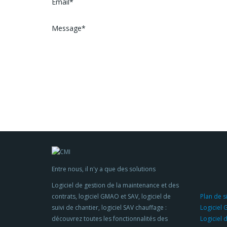
Entre nous, il n'y a que des solutions
Logiciel de gestion de la maintenance et des
contrats, logiciel GMAO et SAV, logiciel de
Plan de s
suivi de chantier, logiciel SAV chauffage :
Logiciel
découvrez toutes les fonctionnalités des
Logiciel 