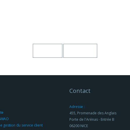
Contact
Adresse :
ite
455, Promenade des Anglais
 GMAO
Porte de l'Arénas - Entrée B
de gestion du service client
06200 NICE