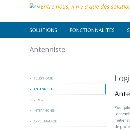
Entre nous, il n'y a que des solutio
SOLUTIONS
FONCTIONNALITÉS
S
Antenniste
Logi
TÉLÉPHONIE
ANTENNISTE
Ante
VIDÉO
Pour pil
INTERPHONIE
l’ensemb
métier s
APPEL MALADE
de profe