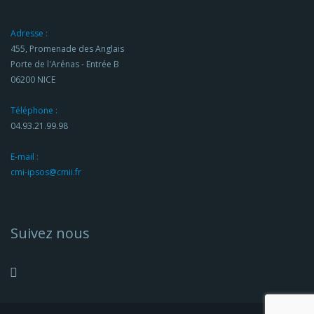
Adresse :
455, Promenade des Anglais
Porte de l'Arénas - Entrée B
06200 NICE
Téléphone :
04.93.21.99.98
E-mail :
cmi-ipsos@cmii.fr
Suivez nous