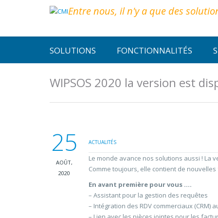
Entre nous, il n'y a que des solutio
SOLUTIONS
FONCTIONNALITÉS
S
WIPSOS 2020 la version est dis
25
ACTUALITÉS
Le monde avance nos solutions aussi ! La v
AOÛT,
Comme toujours, elle contient de nouvelles 
2020
En avant première pour vous ….
– Assistant pour la gestion des requêtes
– Intégration des RDV commerciaux (CRM) a
– Lien avec les pièces jointes pour les fac