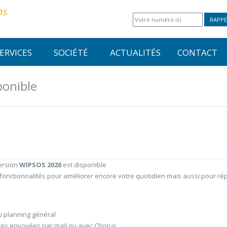
ns
RAPPE
ERVICES
SOCIÉTÉ
ACTUALITÉS
CONTACT
ponible
ersion
WIPSOS 2020
est disponible
fonctionnalités pour améliorer encore votre quotidien mais aussi pour ré
u planning général
tures envoyées par mail ou avec Chorus