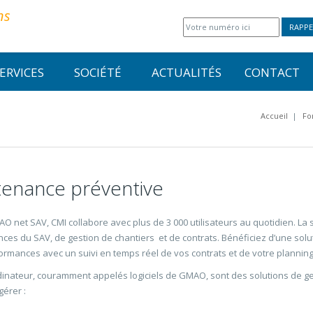
ns
RAPPE
ERVICES
SOCIÉTÉ
ACTUALITÉS
CONTACT
Accueil
|
Fo
ntenance préventive
MAO net SAV, CMI collabore avec plus de 3 000 utilisateurs au quotidien. La
nces du SAV, de gestion de chantiers et de contrats. Bénéficiez d’une so
formances avec un suivi en temps réel de vos contrats et de votre planning
dinateur, couramment appelés logiciels de GMAO, sont des solutions de g
gérer :