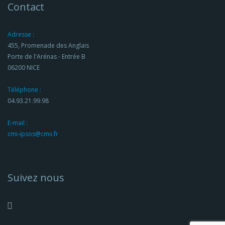
Contact
Adresse :
455, Promenade des Anglais
Porte de l'Arénas - Entrée B
06200 NICE
Téléphone :
04.93.21.99.98
E-mail :
cmi-ipsos@cmii.fr
Suivez nous