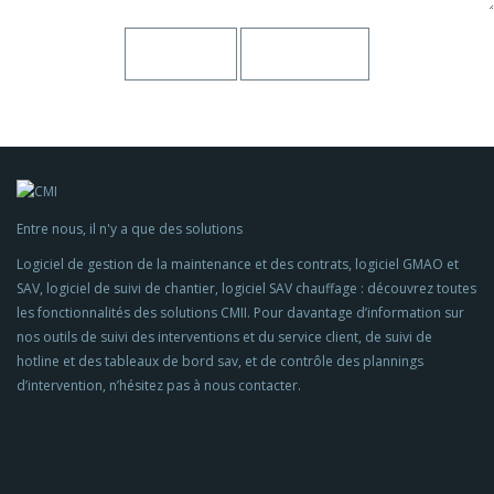
Entre nous, il n'y a que des solutions
Logiciel de gestion de la maintenance et des contrats, logiciel GMAO et
SAV, logiciel de suivi de chantier, logiciel SAV chauffage : découvrez toutes
les fonctionnalités des solutions CMII. Pour davantage d’information sur
nos outils de suivi des interventions et du service client, de suivi de
hotline et des tableaux de bord sav, et de contrôle des plannings
d’intervention, n’hésitez pas à nous contacter.