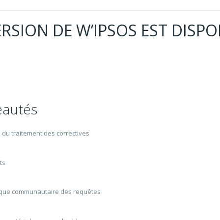
RSION DE W’IPSOS EST DISPON
eautés
n du traitement des correctives
ts
èque communautaire des requêtes