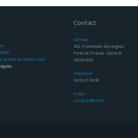
Contact
Adresse :
ite
455, Promenade des Anglais
 GMAO
Porte de l'Arénas - Entrée B
de gestion du service client
06200 NICE
légales
Téléphone :
04.93.21.99.98
E-mail :
cmi-ipsos@cmii.fr