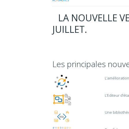
ACTUALITÉS
LA NOUVELLE VE
JUILLET.
Les principales nouv
L’amélioratio
L’Editeur d’éta
Une biblioth